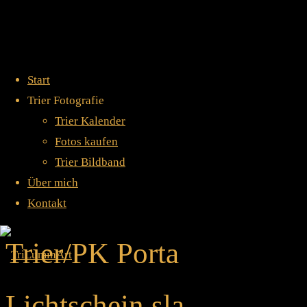
Home
Aktuelles
I:/Bildband Master/Postkarten/PK Trier/PK Porta
Start
Lichtschein.sla
Trier Fotografie
Trier Kalender
I:/Bildband
Fotos kaufen
Trier Bildband
Über mich
Master/Postkarten/PK
Kontakt
Trier/PK Porta
Lichtschein.sla