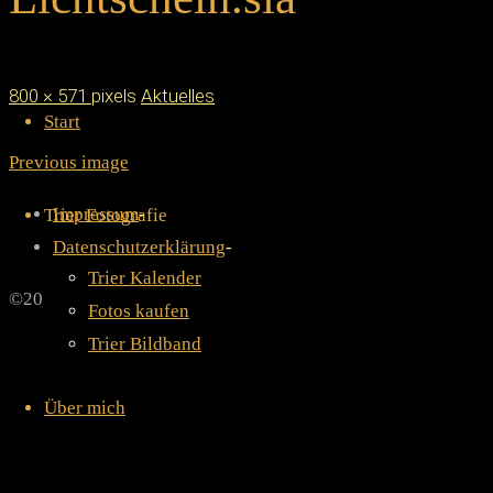
Skip
Full
800 × 571
pixels
Aktuelles
Start
to
size
content
Previous image
Impressum
-
Trier Fotografie
Datenschutzerklärung
-
Trier Kalender
Back
©2019 TriLuminArt
Fotos kaufen
to
Powered by
Anima
&
WordPress.
Trier Bildband
Top
Über mich