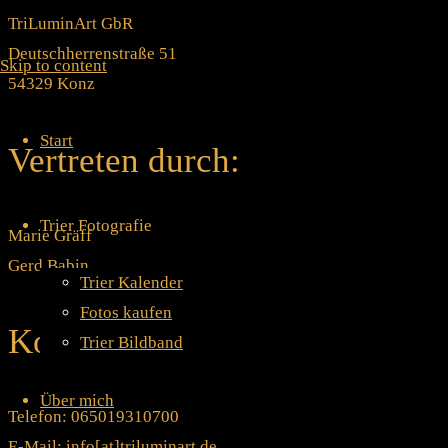
TriLuminArt GbR
Deutschherrenstraße 51
Skip to content
54329 Konz
Start
Vertreten durch:
Trier Fotografie
Marie Gräff
Gerd Babin
Trier Kalender
Fotos kaufen
Kontakt:
Trier Bildband
Über mich
Telefon: 065019310700
E-Mail: info[at]triluminart.de