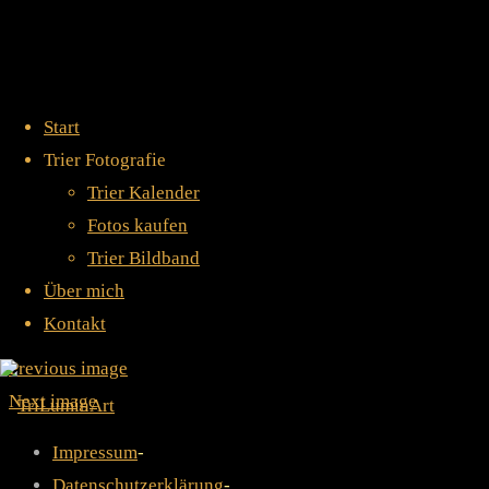
Home
Fotos kaufen
IMGP3685
Start
Trier Fotografie
IMGP3685
Trier Kalender
Fotos kaufen
Trier Bildband
Über mich
Full size
752 × 500
pixels
Fotos kaufen
Kontakt
Previous image
Next image
Impressum
-
Datenschutzerklärung
-